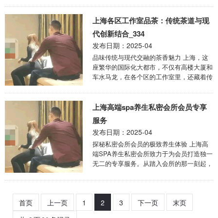
上海各区工作室品茶：传统茶道与现
代创新结合_334
发布日期：2025-04
品味传统与现代交融的茶香魅力 上海，这
座繁华的国际化大都市，不仅有高楼大厦和
车水马龙，在各个区的工作室里，还藏着传
统茶道与现代创新结合的独特品茶体验。
在黄浦区 ...
上海高端spa养生私密会所会员专享
服务
发布日期：2025-04
探秘私密会所会员的极致养生体验 上海高
端SPA养生私密会所致力于为会员打造独一
无二的专享服务。从踏入会所的那一刻起，
会员便能感受到与外界喧嚣隔绝的宁静氛
围。会所 ...
首页
上一页
1
2
3
下一页
末页