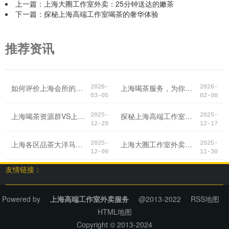
上一篇：
上海大圈工作室外卖：25分钟送达的嫩茶
下一篇：
探秘上海高端工作室喝茶的奢华体验
推荐资讯
如何评价上海会所的服务质量？
上海喝茶服务，为你打造完美妹子体验
2026-
2026-
03-05
02-08
上海喝茶资源群VS上海外卖工作室：资源获取方式对比
探秘上海高端工作室喝茶的奢华体验
2025-
2025-
12-29
12-17
上海各区品茶大洋马，新鲜体验
上海大圈工作室外卖：25分钟送达的嫩茶
2025-
2025-
12-09
11-30
友情链接：
Powered by
上海高端工作室外卖服务
@2013-2022
RSS地图
HTML地图
Copyright
© 2013-2024